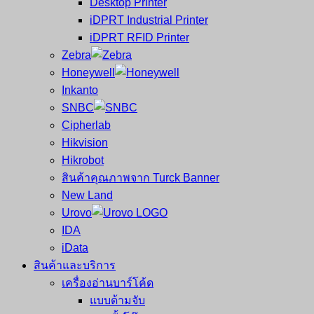
Desktop Printer
และ
เสร็จ
iDPRT Industrial Printer
ศูนย์
พิมพ์
iDPRT RFID Printer
ซ่อม
บาร์
Zebra
ครบ
โค้ด
Honeywell
วงจร
Mobile
Inkanto
ใหญ่
Computer
SNBC
ที่สุด
Barcode
Cipherlab
ใน
Hikvision
ไทย
Hikrobot
สินค้าคุณภาพจาก Turck Banner
New Land
Urovo
IDA
iData
สินค้าและบริการ
เครื่องอ่านบาร์โค้ด
แบบด้ามจับ