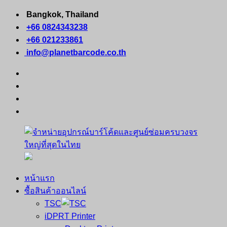
Skip
Bangkok, Thailand
to
+66 0824343238
content
+66 021233861
info@planetbarcode.co.th
facebook
youtube
instagram
tiktok
หน้าแรก
จำหน่าย
คอมพิวเตอร์
ซื้อสินค้าออนไลน์
อุปกรณ์
พกพา
TSC
บาร์
เครื่องพิมพ์
iDPRT Printer
โค้ด
ใบ