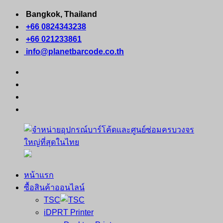
Skip
Bangkok, Thailand
to
+66 0824343238
content
+66 021233861
info@planetbarcode.co.th
facebook
youtube
instagram
tiktok
หน้าแรก
จำหน่าย
คอมพิวเตอร์
ซื้อสินค้าออนไลน์
อุปกรณ์
พกพา
TSC
บาร์
เครื่องพิมพ์
iDPRT Printer
โค้ด
ใบ