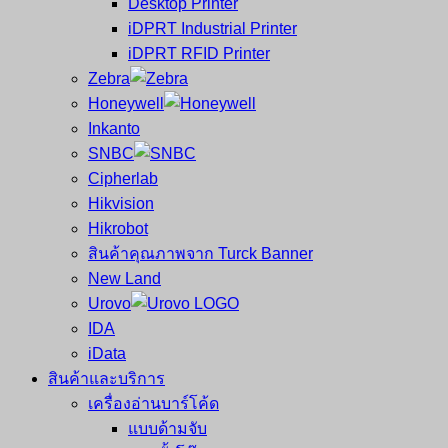
Desktop Printer
และ
เสร็จ
iDPRT Industrial Printer
ศูนย์
พิมพ์
iDPRT RFID Printer
ซ่อม
บาร์
Zebra
ครบ
โค้ด
Honeywell
วงจร
Mobile
Inkanto
ใหญ่
Computer
SNBC
ที่สุด
Barcode
Cipherlab
ใน
Hikvision
ไทย
Hikrobot
สินค้าคุณภาพจาก Turck Banner
New Land
Urovo
IDA
iData
สินค้าและบริการ
เครื่องอ่านบาร์โค้ด
แบบด้ามจับ