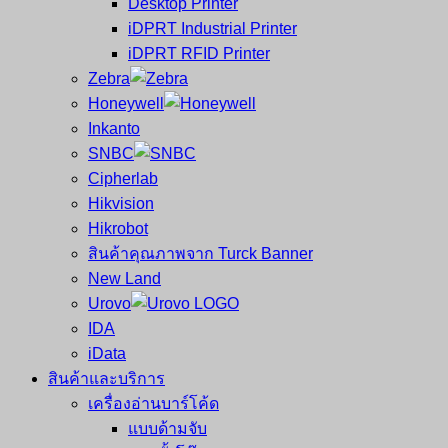
Desktop Printer
และ
เสร็จ
iDPRT Industrial Printer
ศูนย์
พิมพ์
iDPRT RFID Printer
ซ่อม
บาร์
Zebra
ครบ
โค้ด
Honeywell
วงจร
Mobile
Inkanto
ใหญ่
Computer
SNBC
ที่สุด
Barcode
Cipherlab
ใน
Hikvision
ไทย
Hikrobot
สินค้าคุณภาพจาก Turck Banner
New Land
Urovo
IDA
iData
สินค้าและบริการ
เครื่องอ่านบาร์โค้ด
แบบด้ามจับ