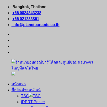
Skip
Bangkok, Thailand
to
+66 0824343238
content
+66 021233861
info@planetbarcode.co.th
facebook
youtube
instagram
tiktok
หน้าแรก
จำหน่าย
คอมพิวเตอร์
ซื้อสินค้าออนไลน์
อุปกรณ์
พกพา
TSC
บาร์
เครื่องพิมพ์
iDPRT Printer
โค้ด
ใบ