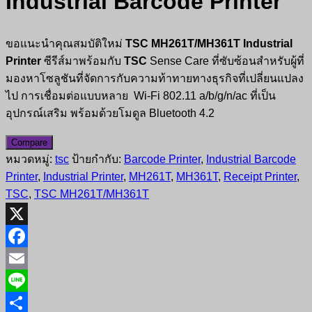
Industrial Barcode Printer
ขอแนะนำคุณสมบัติใหม่
TSC MH261T/MH361T Industrial
Printer
ซีรีส์มาพร้อมกับ
TSC
Sense Care ที่ซับซ้อนสำหรับผู้ที่
มองหาโซลูชันที่จัดการกับความท้าทายทางธุรกิจที่เปลี่ยนแปลง
ไป การเชื่อมต่อแบบหลาย Wi-Fi 802.11 a/b/g/n/ac ที่เป็น
อุปกรณ์เสริม พร้อมด้วยโมดูล Bluetooth 4.2
Compare
หมวดหมู่:
tsc
ป้ายกำกับ:
Barcode Printer
,
Industrial Barcode
Printer
,
Industrial Printer
,
MH261T
,
MH361T
,
Receipt Printer
,
TSC
,
TSC MH261T/MH361T
X
Facebook
Email
Line