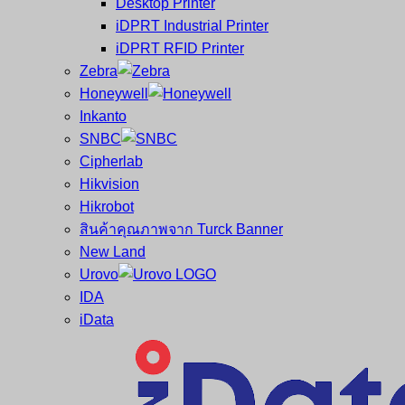
Desktop Printer
และ
เสร็จ
iDPRT Industrial Printer
ศูนย์
พิมพ์
iDPRT RFID Printer
ซ่อม
บาร์
Zebra
ครบ
โค้ด
Honeywell
วงจร
Mobile
Inkanto
ใหญ่
Computer
SNBC
ที่สุด
Barcode
Cipherlab
ใน
Hikvision
ไทย
Hikrobot
สินค้าคุณภาพจาก Turck Banner
New Land
Urovo
IDA
iData