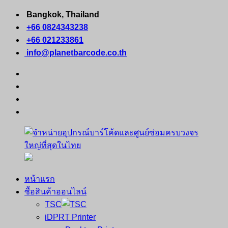
Skip
Bangkok, Thailand
to
+66 0824343238
content
+66 021233861
info@planetbarcode.co.th
facebook
youtube
instagram
tiktok
หน้าแรก
จำหน่าย
คอมพิวเตอร์
ซื้อสินค้าออนไลน์
อุปกรณ์
พกพา
TSC
บาร์
เครื่องพิมพ์
iDPRT Printer
โค้ด
ใบ