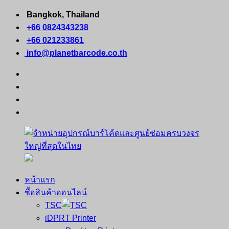
Skip
Bangkok, Thailand
to
+66 0824343238
content
+66 021233861
info@planetbarcode.co.th
facebook
youtube
instagram
tiktok
หน้าแรก
จำหน่าย
คอมพิวเตอร์
ซื้อสินค้าออนไลน์
อุปกรณ์
พกพา
TSC
บาร์
เครื่องพิมพ์
iDPRT Printer
โค้ด
ใบ