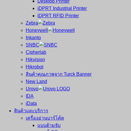
Desktop Printer
และ
เสร็จ
iDPRT Industrial Printer
ศูนย์
พิมพ์
iDPRT RFID Printer
ซ่อม
บาร์
Zebra
ครบ
โค้ด
Honeywell
วงจร
Mobile
Inkanto
ใหญ่
Computer
SNBC
ที่สุด
Barcode
Cipherlab
ใน
Hikvision
ไทย
Hikrobot
สินค้าคุณภาพจาก Turck Banner
New Land
Urovo
IDA
iData
สินค้าและบริการ
เครื่องอ่านบาร์โค้ด
แบบด้ามจับ