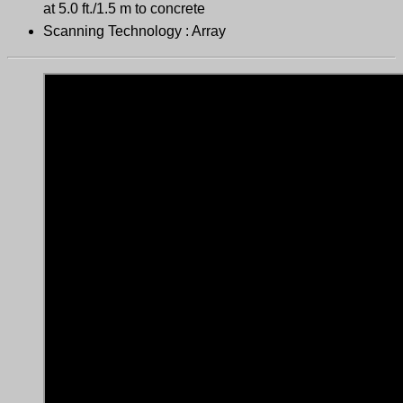
at 5.0 ft./1.5 m to concrete
Scanning Technology : Array