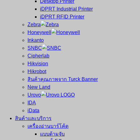
Desktop Printer
และ
เสร็จ
iDPRT Industrial Printer
ศูนย์
พิมพ์
iDPRT RFID Printer
ซ่อม
บาร์
Zebra
ครบ
โค้ด
Honeywell
วงจร
Mobile
Inkanto
ใหญ่
Computer
SNBC
ที่สุด
Barcode
Cipherlab
ใน
Hikvision
ไทย
Hikrobot
สินค้าคุณภาพจาก Turck Banner
New Land
Urovo
IDA
iData
สินค้าและบริการ
เครื่องอ่านบาร์โค้ด
แบบด้ามจับ