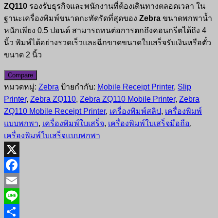
ZQ110
รองรับธุรกิจและพนักงานที่ต้องเดินทางตลอดเวลา ใน
ฐานะเครื่องพิมพ์ขนาดกะทัดรัดที่สุดของ
Zebra
ขนาดพกพาน้ำ
หนักเพียง 0.5 ปอนด์ สามารถทนต่อการตกถึงคอนกรีตได้ถึง 4
นิ้ว พิมพ์ได้อย่างรวดเร็วและฉีกขาดขนาดใบเสร็จรับเงินหรือตั๋ว
ขนาด 2 นิ้ว
Compare
หมวดหมู่:
Zebra
ป้ายกำกับ:
Mobile Receipt Printer
,
Slip
Printer
,
Zebra ZQ110
,
Zebra ZQ110 Mobile Printer
,
Zebra
ZQ110 Mobile Receipt Printer
,
เครื่องพิมพ์สลิป
,
เครื่องพิมพ์
แบบพกพา
,
เครื่องพิมพ์ใบเสร็จ
,
เครื่องพิมพ์ใบเสร็จมือถือ
,
เครื่องพิมพ์ใบเสร็จแบบพกพา
X
Facebook
Email
Line