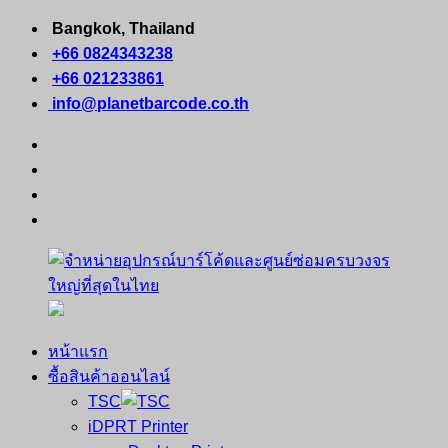
Skip
Bangkok, Thailand
to
+66 0824343238
content
+66 021233861
info@planetbarcode.co.th
facebook
youtube
instagram
tiktok
หน้าแรก
จำหน่าย
คอมพิวเตอร์
ซื้อสินค้าออนไลน์
อุปกรณ์
พกพา
TSC
บาร์
เครื่องพิมพ์
iDPRT Printer
โค้ด
ใบ