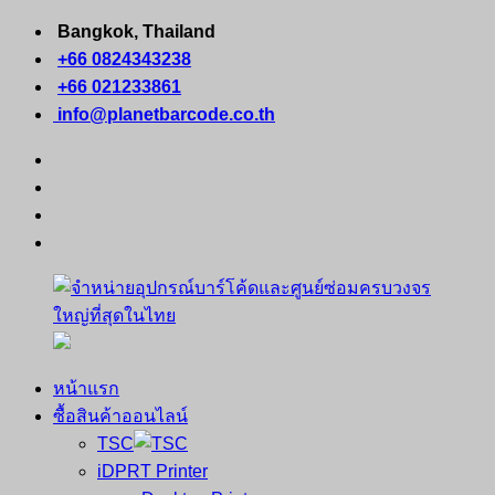
Skip
Bangkok, Thailand
to
+66 0824343238
content
+66 021233861
info@planetbarcode.co.th
facebook
youtube
instagram
tiktok
หน้าแรก
จำหน่าย
คอมพิวเตอร์
ซื้อสินค้าออนไลน์
อุปกรณ์
พกพา
TSC
บาร์
เครื่องพิมพ์
iDPRT Printer
โค้ด
ใบ