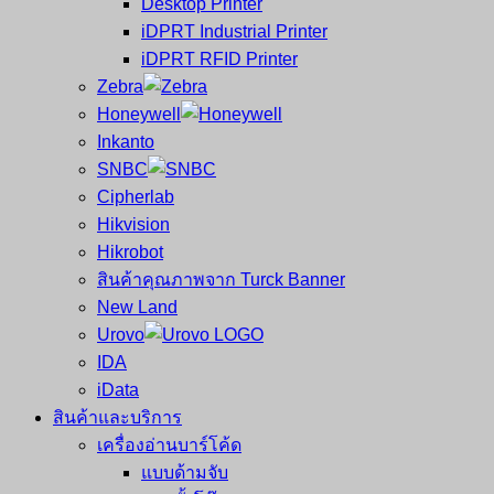
Desktop Printer
และ
เสร็จ
iDPRT Industrial Printer
ศูนย์
พิมพ์
iDPRT RFID Printer
ซ่อม
บาร์
Zebra
ครบ
โค้ด
Honeywell
วงจร
Mobile
Inkanto
ใหญ่
Computer
SNBC
ที่สุด
Barcode
Cipherlab
ใน
Hikvision
ไทย
Hikrobot
สินค้าคุณภาพจาก Turck Banner
New Land
Urovo
IDA
iData
สินค้าและบริการ
เครื่องอ่านบาร์โค้ด
แบบด้ามจับ