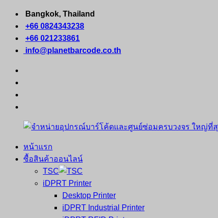
Skip
Bangkok, Thailand
to
+66 0824343238
content
+66 021233861
info@planetbarcode.co.th
facebook
youtube
instagram
tiktok
หน้าแรก
จำหน่าย
คอมพิวเตอร์
ซื้อสินค้าออนไลน์
อุปกรณ์
พกพา
TSC
บาร์
เครื่องพิมพ์
iDPRT Printer
โค้ด
ใบ
Desktop Printer
และ
เสร็จ
iDPRT Industrial Printer
ศูนย์
พิมพ์