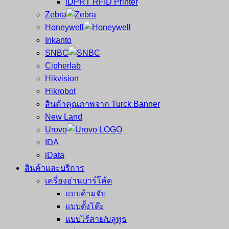
iDPRT RFID Printer
ซ่อม
บาร์
Zebra
ครบ
โค้ด
Honeywell
วงจร
Mobile
Inkanto
ใหญ่
Computer
SNBC
ที่สุด
Barcode
Cipherlab
ใน
Hikvision
ไทย
Hikrobot
สินค้าคุณภาพจาก Turck Banner
New Land
Urovo
IDA
iData
สินค้าและบริการ
เครื่องอ่านบาร์โค้ด
แบบด้ามจับ
แบบตั้งโต๊ะ
แบบไร้สาย/บลูทูธ