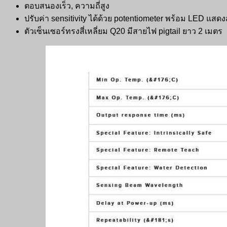
ตอบสนองเร็ว, ความถี่สูง
ปรับค่า sensitivity ได้ด้วย potentiometer พร้อม LED แส
ตัวเซ็นเซอร์ทรงสี่เหลี่ยม Q20 มีสายไฟ pigtail ยาว 2 เมตร