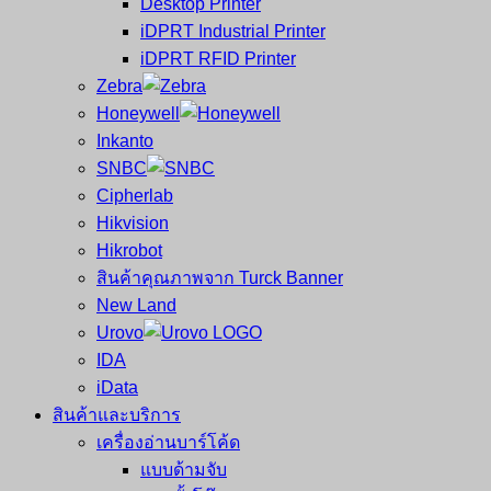
Desktop Printer
และ
เสร็จ
iDPRT Industrial Printer
ศูนย์
พิมพ์
iDPRT RFID Printer
ซ่อม
บาร์
Zebra
ครบ
โค้ด
Honeywell
วงจร
Mobile
Inkanto
ใหญ่
Computer
SNBC
ที่สุด
Barcode
Cipherlab
ใน
Hikvision
ไทย
Hikrobot
สินค้าคุณภาพจาก Turck Banner
New Land
Urovo
IDA
iData
สินค้าและบริการ
เครื่องอ่านบาร์โค้ด
แบบด้ามจับ