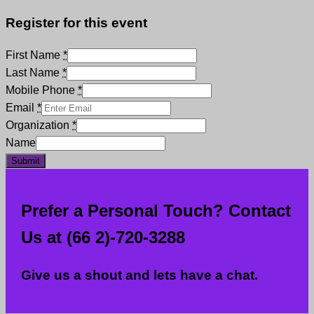
Register for this event
First Name
*
Last Name
*
Mobile Phone
*
Email
*
Organization
*
Name
Submit
Prefer a Personal Touch? Contact
Us at (66 2)-720-3288
Give us a shout and lets have a chat.