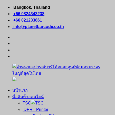
Skip
Bangkok, Thailand
to
+66 0824343238
content
+66 021233861
info@planetbarcode.co.th
facebook
youtube
instagram
tiktok
หน้าแรก
จำหน่าย
คอมพิวเตอร์
ซื้อสินค้าออนไลน์
อุปกรณ์
พกพา
TSC
บาร์
เครื่องพิมพ์
iDPRT Printer
โค้ด
ใบ