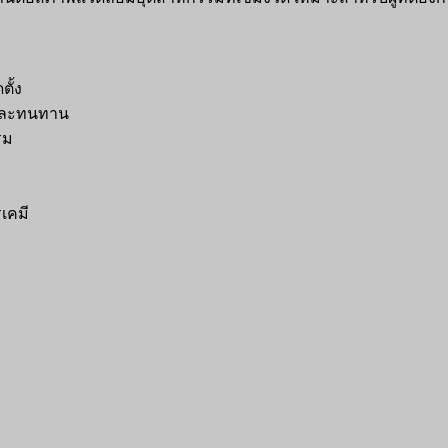
ตั้ง
นและทนทาน
รม
เคมี