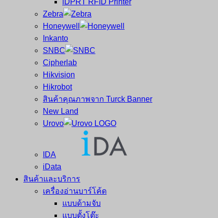
iDPRT RFID Printer
ซ่อม
บาร์
Zebra
ครบ
โค้ด
Honeywell
วงจร
Mobile
Inkanto
ใหญ่
Computer
SNBC
ที่สุด
Barcode
Cipherlab
ใน
Hikvision
ไทย
Hikrobot
สินค้าคุณภาพจาก Turck Banner
New Land
Urovo
IDA
iData
สินค้าและบริการ
เครื่องอ่านบาร์โค้ด
แบบด้ามจับ
แบบตั้งโต๊ะ