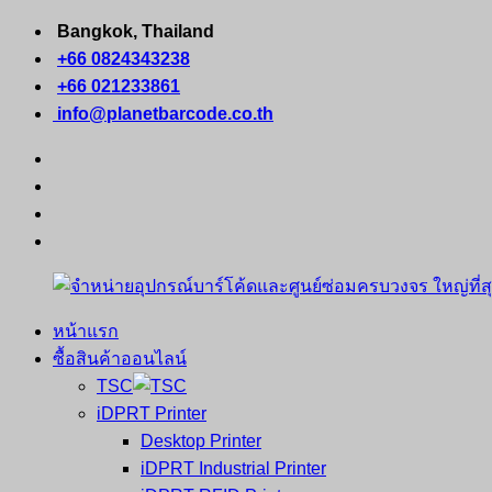
Skip
Bangkok, Thailand
to
+66 0824343238
content
+66 021233861
info@planetbarcode.co.th
facebook
youtube
instagram
tiktok
หน้าแรก
จำหน่าย
คอมพิวเตอร์
ซื้อสินค้าออนไลน์
อุปกรณ์
พกพา
TSC
บาร์
เครื่องพิมพ์
iDPRT Printer
โค้ด
ใบ
Desktop Printer
และ
เสร็จ
iDPRT Industrial Printer
ศูนย์
พิมพ์