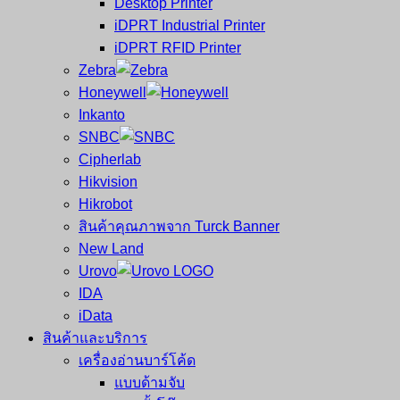
Desktop Printer
และ
เสร็จ
iDPRT Industrial Printer
ศูนย์
พิมพ์
iDPRT RFID Printer
ซ่อม
บาร์
Zebra
ครบ
โค้ด
Honeywell
วงจร
Mobile
Inkanto
ใหญ่
Computer
SNBC
ที่สุด
Barcode
Cipherlab
ใน
Hikvision
ไทย
Hikrobot
สินค้าคุณภาพจาก Turck Banner
New Land
Urovo
IDA
iData
สินค้าและบริการ
เครื่องอ่านบาร์โค้ด
แบบด้ามจับ