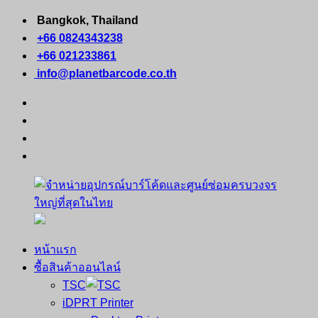
Skip
Bangkok, Thailand
to
+66 0824343238
content
+66 021233861
info@planetbarcode.co.th
facebook
youtube
instagram
tiktok
หน้าแรก
จำหน่าย
คอมพิวเตอร์
ซื้อสินค้าออนไลน์
อุปกรณ์
พกพา
TSC
บาร์
เครื่องพิมพ์
iDPRT Printer
โค้ด
ใบ