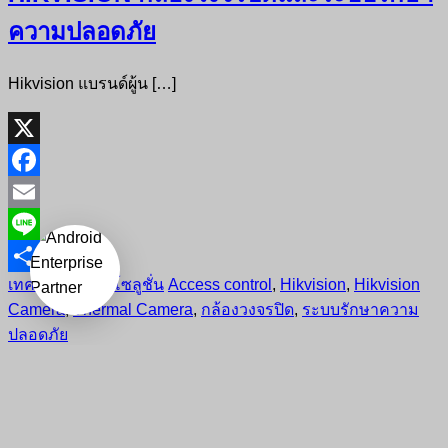
ความปลอดภัย
Hikvision แบรนด์ผู้น […]
X
Facebook
Email
Line
เทคโนโลยีและโซลูชั่น
Access control
,
Hikvision
,
Hikvision
Share
Camera
,
Thermal Camera
,
กล้องวงจรปิด
,
ระบบรักษาความ
ปลอดภัย
Copyright © 2026
จำหน่ายอุปกรณ์บาร์โค้ดและศูนย์ซ่อมครบ
วงจร ใหญ่ที่สุดในไทย
All rights reserved. Theme:
Flash
by
ThemeGrill. Powered by
WordPress