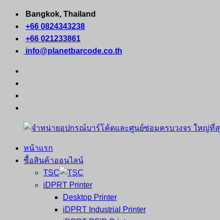
Skip
Bangkok, Thailand
to
+66 0824343238
content
+66 021233861
info@planetbarcode.co.th
facebook
youtube
instagram
tiktok
หน้าแรก
จำหน่าย
คอมพิวเตอร์
ซื้อสินค้าออนไลน์
อุปกรณ์
พกพา
TSC
บาร์
เครื่องพิมพ์
iDPRT Printer
โค้ด
ใบ
Desktop Printer
และ
เสร็จ
iDPRT Industrial Printer
ศูนย์
พิมพ์