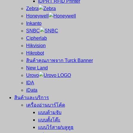
iDPRT RFID Printer
ซ่อม
บาร์
Zebra
ครบ
โค้ด
Honeywell
วงจร
Mobile
Inkanto
ใหญ่
Computer
SNBC
ที่สุด
Barcode
Cipherlab
ใน
Hikvision
ไทย
Hikrobot
สินค้าคุณภาพจาก Turck Banner
New Land
Urovo
IDA
iData
สินค้าและบริการ
เครื่องอ่านบาร์โค้ด
แบบด้ามจับ
แบบตั้งโต๊ะ
แบบไร้สาย/บลูทูธ