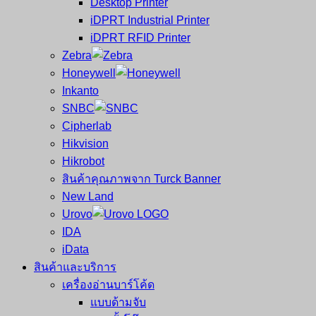
Desktop Printer
และ
เสร็จ
iDPRT Industrial Printer
ศูนย์
พิมพ์
iDPRT RFID Printer
ซ่อม
บาร์
Zebra
ครบ
โค้ด
Honeywell
วงจร
Mobile
Inkanto
ใหญ่
Computer
SNBC
ที่สุด
Barcode
Cipherlab
ใน
Hikvision
ไทย
Hikrobot
สินค้าคุณภาพจาก Turck Banner
New Land
Urovo
IDA
iData
สินค้าและบริการ
เครื่องอ่านบาร์โค้ด
แบบด้ามจับ