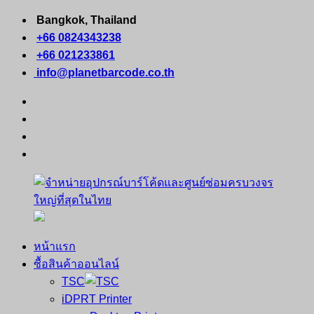
Skip
Bangkok, Thailand
to
+66 0824343238
content
+66 021233861
info@planetbarcode.co.th
facebook
youtube
instagram
tiktok
หน้าแรก
จำหน่าย
คอมพิวเตอร์
ซื้อสินค้าออนไลน์
อุปกรณ์
พกพา
TSC
บาร์
เครื่องพิมพ์
iDPRT Printer
โค้ด
ใบ