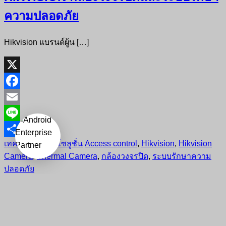
ความปลอดภัย
Hikvision แบรนด์ผู้น […]
X
Facebook
Email
Line
เทคโนโลยีและโซลูชั่น
Access control
,
Hikvision
,
Hikvision
Share
Camera
,
Thermal Camera
,
กล้องวงจรปิด
,
ระบบรักษาความ
ปลอดภัย
Copyright © 2026
จำหน่ายอุปกรณ์บาร์โค้ดและศูนย์ซ่อมครบ
วงจร ใหญ่ที่สุดในไทย
All rights reserved. Theme:
Flash
by
ThemeGrill. Powered by
WordPress