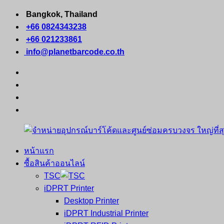
Skip
Bangkok, Thailand
to
+66 0824343238
content
+66 021233861
info@planetbarcode.co.th
facebook
youtube
instagram
tiktok
หน้าแรก
จำหน่าย
คอมพิวเตอร์
ซื้อสินค้าออนไลน์
อุปกรณ์
พกพา
TSC
บาร์
เครื่องพิมพ์
iDPRT Printer
โค้ด
ใบ
Desktop Printer
และ
เสร็จ
iDPRT Industrial Printer
ศูนย์
พิมพ์