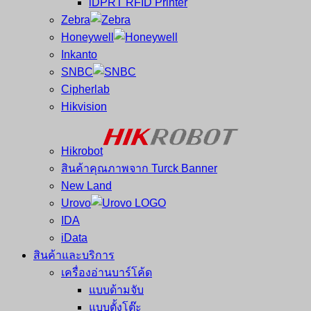
iDPRT RFID Printer
ซ่อม
บาร์
Zebra
ครบ
โค้ด
Honeywell
วงจร
Mobile
Inkanto
ใหญ่
Computer
SNBC
ที่สุด
Barcode
Cipherlab
ใน
Hikvision
ไทย
Hikrobot
สินค้าคุณภาพจาก Turck Banner
New Land
Urovo
IDA
iData
สินค้าและบริการ
เครื่องอ่านบาร์โค้ด
แบบด้ามจับ
แบบตั้งโต๊ะ