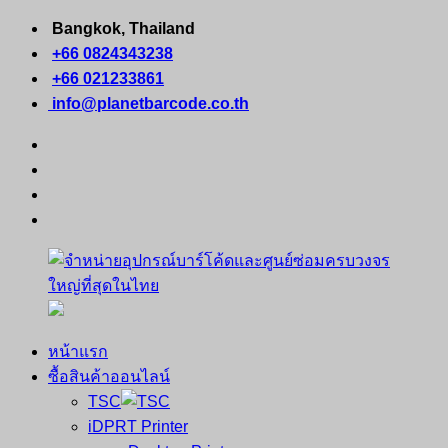
Skip
Bangkok, Thailand
to
+66 0824343238
content
+66 021233861
info@planetbarcode.co.th
facebook
youtube
instagram
tiktok
หน้าแรก
จำหน่าย
คอมพิวเตอร์
ซื้อสินค้าออนไลน์
อุปกรณ์
พกพา
TSC
บาร์
เครื่องพิมพ์
iDPRT Printer
โค้ด
ใบ