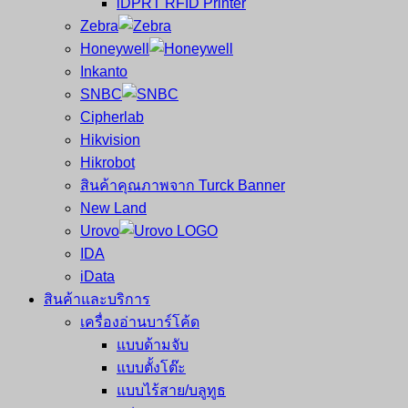
iDPRT RFID Printer
ซ่อม
บาร์
Zebra
ครบ
โค้ด
Honeywell
วงจร
Mobile
Inkanto
ใหญ่
Computer
SNBC
ที่สุด
Barcode
Cipherlab
ใน
Hikvision
ไทย
Hikrobot
สินค้าคุณภาพจาก Turck Banner
New Land
Urovo
IDA
iData
สินค้าและบริการ
เครื่องอ่านบาร์โค้ด
แบบด้ามจับ
แบบตั้งโต๊ะ
แบบไร้สาย/บลูทูธ