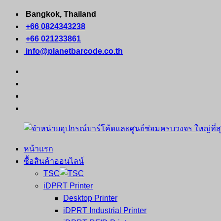
Skip
Bangkok, Thailand
to
+66 0824343238
content
+66 021233861
info@planetbarcode.co.th
facebook
youtube
instagram
tiktok
หน้าแรก
จำหน่าย
คอมพิวเตอร์
ซื้อสินค้าออนไลน์
อุปกรณ์
พกพา
TSC
บาร์
เครื่องพิมพ์
iDPRT Printer
โค้ด
ใบ
Desktop Printer
และ
เสร็จ
iDPRT Industrial Printer
ศูนย์
พิมพ์