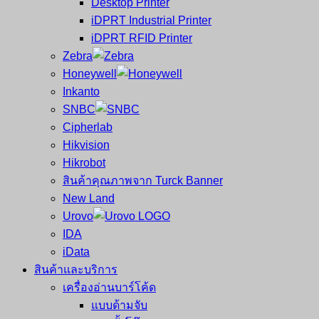
Desktop Printer
และ
เสร็จ
iDPRT Industrial Printer
ศูนย์
พิมพ์
iDPRT RFID Printer
ซ่อม
บาร์
Zebra
ครบ
โค้ด
Honeywell
วงจร
Mobile
Inkanto
ใหญ่
Computer
SNBC
ที่สุด
Barcode
Cipherlab
ใน
Hikvision
ไทย
Hikrobot
สินค้าคุณภาพจาก Turck Banner
New Land
Urovo
IDA
iData
สินค้าและบริการ
เครื่องอ่านบาร์โค้ด
แบบด้ามจับ