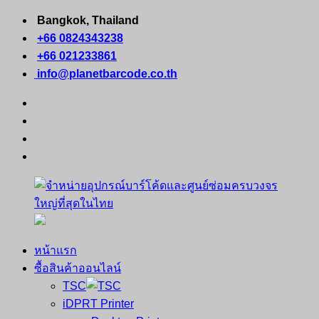
Skip
Bangkok, Thailand
to
+66 0824343238
content
+66 021233861
info@planetbarcode.co.th
facebook
youtube
instagram
tiktok
หน้าแรก
จำหน่าย
คอมพิวเตอร์
ซื้อสินค้าออนไลน์
อุปกรณ์
พกพา
TSC
บาร์
เครื่องพิมพ์
iDPRT Printer
โค้ด
ใบ