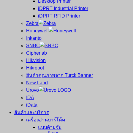
Desktop Printer
และ
เสร็จ
iDPRT Industrial Printer
ศูนย์
พิมพ์
iDPRT RFID Printer
ซ่อม
บาร์
Zebra
ครบ
โค้ด
Honeywell
วงจร
Mobile
Inkanto
ใหญ่
Computer
SNBC
ที่สุด
Barcode
Cipherlab
ใน
Hikvision
ไทย
Hikrobot
สินค้าคุณภาพจาก Turck Banner
New Land
Urovo
IDA
iData
สินค้าและบริการ
เครื่องอ่านบาร์โค้ด
แบบด้ามจับ