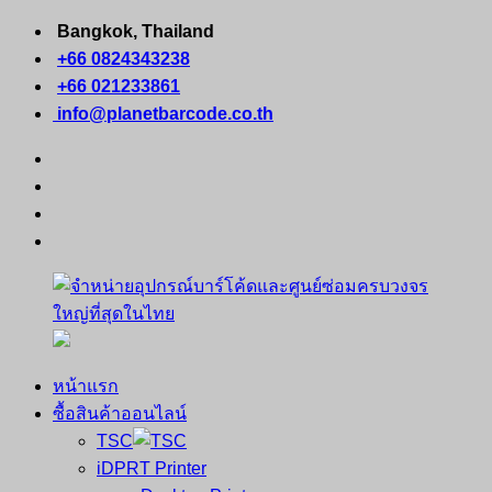
Skip
Bangkok, Thailand
to
+66 0824343238
content
+66 021233861
info@planetbarcode.co.th
facebook
youtube
instagram
tiktok
หน้าแรก
จำหน่าย
คอมพิวเตอร์
ซื้อสินค้าออนไลน์
อุปกรณ์
พกพา
TSC
บาร์
เครื่องพิมพ์
iDPRT Printer
โค้ด
ใบ