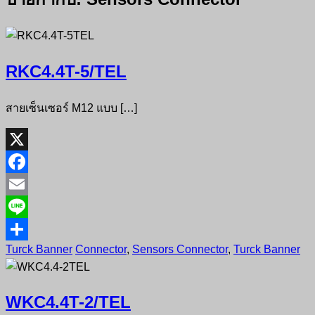
RKC4.4T-5/TEL
สายเซ็นเซอร์ M12 แบบ […]
X
Facebook
Email
Line
Turck Banner
Connector
,
Sensors Connector
,
Turck Banner
Share
WKC4.4T-2/TEL