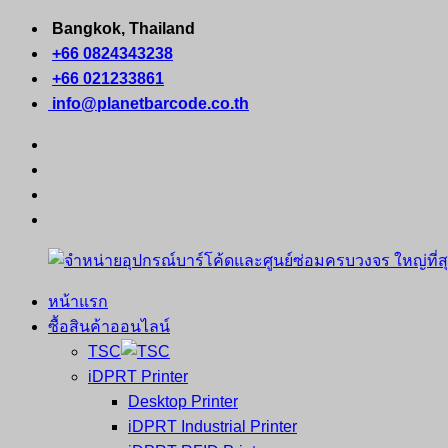
Skip
Bangkok, Thailand
to
+66 0824343238
content
+66 021233861
info@planetbarcode.co.th
facebook
youtube
instagram
tiktok
หน้าแรก
จำหน่าย
คอมพิวเตอร์
ซื้อสินค้าออนไลน์
อุปกรณ์
พกพา
TSC
บาร์
เครื่องพิมพ์
iDPRT Printer
โค้ด
ใบ
Desktop Printer
และ
เสร็จ
iDPRT Industrial Printer
ศูนย์
พิมพ์