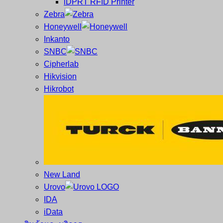
iDPRT RFID Printer
ซ่อม
บาร์
Zebra
ครบ
โค้ด
Honeywell
วงจร
Mobile
Inkanto
ใหญ่
Computer
SNBC
ที่สุด
Barcode
Cipherlab
ใน
Hikvision
ไทย
Hikrobot
New Land
Urovo
IDA
iData