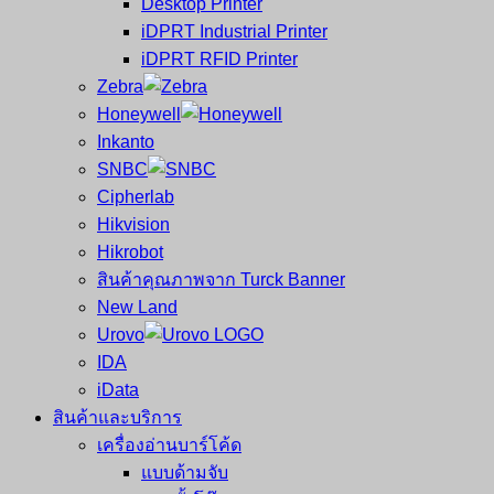
Desktop Printer
และ
เสร็จ
iDPRT Industrial Printer
ศูนย์
พิมพ์
iDPRT RFID Printer
ซ่อม
บาร์
Zebra
ครบ
โค้ด
Honeywell
วงจร
Mobile
Inkanto
ใหญ่
Computer
SNBC
ที่สุด
Barcode
Cipherlab
ใน
Hikvision
ไทย
Hikrobot
สินค้าคุณภาพจาก Turck Banner
New Land
Urovo
IDA
iData
สินค้าและบริการ
เครื่องอ่านบาร์โค้ด
แบบด้ามจับ