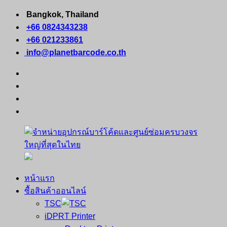
Skip
Bangkok, Thailand
to
+66 0824343238
content
+66 021233861
info@planetbarcode.co.th
facebook
youtube
instagram
tiktok
หน้าแรก
จำหน่าย
คอมพิวเตอร์
ซื้อสินค้าออนไลน์
อุปกรณ์
พกพา
TSC
บาร์
เครื่องพิมพ์
iDPRT Printer
โค้ด
ใบ