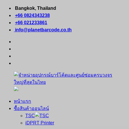
Skip
Bangkok, Thailand
to
+66 0824343238
content
+66 021233861
info@planetbarcode.co.th
facebook
youtube
instagram
tiktok
หน้าแรก
จำหน่าย
คอมพิวเตอร์
ซื้อสินค้าออนไลน์
อุปกรณ์
พกพา
TSC
บาร์
เครื่องพิมพ์
iDPRT Printer
โค้ด
ใบ