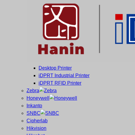
และ
เสร็จ
ศูนย์
พิมพ์
ซ่อม
บาร์
ครบ
โค้ด
วงจร
Mobile
ใหญ่
Computer
ที่สุด
Barcode
ใน
ไทย
Desktop Printer
iDPRT Industrial Printer
iDPRT RFID Printer
Zebra
Honeywell
Inkanto
SNBC
Cipherlab
Hikvision