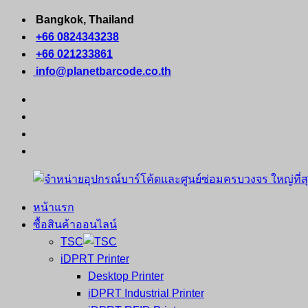
Skip
Bangkok, Thailand
to
+66 0824343238
content
+66 021233861
info@planetbarcode.co.th
facebook
youtube
instagram
tiktok
หน้าแรก
จำหน่าย
คอมพิวเตอร์
ซื้อสินค้าออนไลน์
อุปกรณ์
พกพา
TSC
บาร์
เครื่องพิมพ์
iDPRT Printer
โค้ด
ใบ
Desktop Printer
และ
เสร็จ
iDPRT Industrial Printer
ศูนย์
พิมพ์