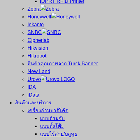
iDPRT RFID Printer
ซ่อม
บาร์
Zebra
ครบ
โค้ด
Honeywell
วงจร
Mobile
Inkanto
ใหญ่
Computer
SNBC
ที่สุด
Barcode
Cipherlab
ใน
Hikvision
ไทย
Hikrobot
สินค้าคุณภาพจาก Turck Banner
New Land
Urovo
IDA
iData
สินค้าและบริการ
เครื่องอ่านบาร์โค้ด
แบบด้ามจับ
แบบตั้งโต๊ะ
แบบไร้สาย/บลูทูธ