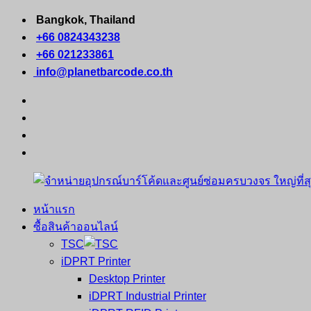
Skip
Bangkok, Thailand
to
+66 0824343238
content
+66 021233861
info@planetbarcode.co.th
facebook
youtube
instagram
tiktok
หน้าแรก
จำหน่าย
คอมพิวเตอร์
ซื้อสินค้าออนไลน์
อุปกรณ์
พกพา
TSC
บาร์
เครื่องพิมพ์
iDPRT Printer
โค้ด
ใบ
Desktop Printer
และ
เสร็จ
iDPRT Industrial Printer
ศูนย์
พิมพ์