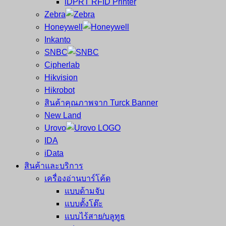
iDPRT RFID Printer
ซ่อม
บาร์
Zebra
ครบ
โค้ด
Honeywell
วงจร
Mobile
Inkanto
ใหญ่
Computer
SNBC
ที่สุด
Barcode
Cipherlab
ใน
Hikvision
ไทย
Hikrobot
สินค้าคุณภาพจาก Turck Banner
New Land
Urovo
IDA
iData
สินค้าและบริการ
เครื่องอ่านบาร์โค้ด
แบบด้ามจับ
แบบตั้งโต๊ะ
แบบไร้สาย/บลูทูธ