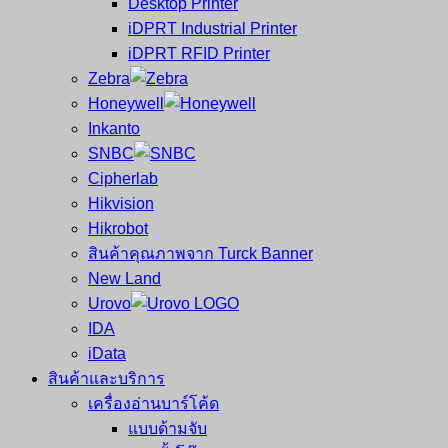
Desktop Printer
และ
เสร็จ
iDPRT Industrial Printer
ศูนย์
พิมพ์
iDPRT RFID Printer
ซ่อม
บาร์
Zebra
ครบ
โค้ด
Honeywell
วงจร
Mobile
Inkanto
ใหญ่
Computer
SNBC
ที่สุด
Barcode
Cipherlab
ใน
Hikvision
ไทย
Hikrobot
สินค้าคุณภาพจาก Turck Banner
New Land
Urovo
IDA
iData
สินค้าและบริการ
เครื่องอ่านบาร์โค้ด
แบบด้ามจับ