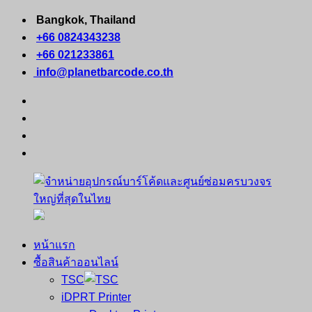
Skip
Bangkok, Thailand
to
+66 0824343238
content
+66 021233861
info@planetbarcode.co.th
facebook
youtube
instagram
tiktok
หน้าแรก
จำหน่าย
คอมพิวเตอร์
ซื้อสินค้าออนไลน์
อุปกรณ์
พกพา
TSC
บาร์
เครื่องพิมพ์
iDPRT Printer
โค้ด
ใบ