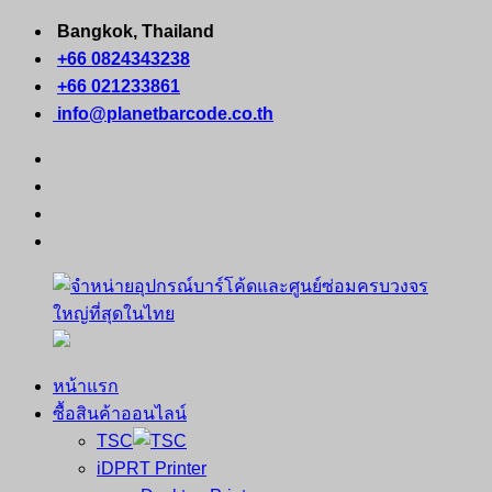
Skip
Bangkok, Thailand
to
+66 0824343238
content
+66 021233861
info@planetbarcode.co.th
facebook
youtube
instagram
tiktok
หน้าแรก
จำหน่าย
คอมพิวเตอร์
ซื้อสินค้าออนไลน์
อุปกรณ์
พกพา
TSC
บาร์
เครื่องพิมพ์
iDPRT Printer
โค้ด
ใบ