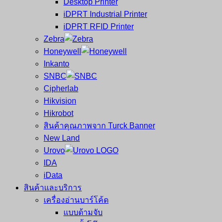
Desktop Printer
และ
เสร็จ
iDPRT Industrial Printer
ศูนย์
พิมพ์
iDPRT RFID Printer
ซ่อม
บาร์
Zebra
ครบ
โค้ด
Honeywell
วงจร
Mobile
Inkanto
ใหญ่
Computer
SNBC
ที่สุด
Barcode
Cipherlab
ใน
Hikvision
ไทย
Hikrobot
สินค้าคุณภาพจาก Turck Banner
New Land
Urovo
IDA
iData
สินค้าและบริการ
เครื่องอ่านบาร์โค้ด
แบบด้ามจับ