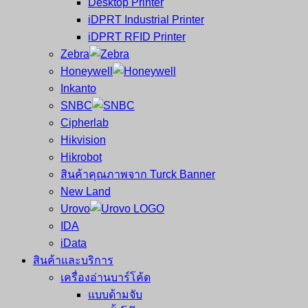
Desktop Printer
และ
เสร็จ
iDPRT Industrial Printer
ศูนย์
พิมพ์
iDPRT RFID Printer
ซ่อม
บาร์
Zebra
ครบ
โค้ด
Honeywell
วงจร
Mobile
Inkanto
ใหญ่
Computer
SNBC
ที่สุด
Barcode
Cipherlab
ใน
Hikvision
ไทย
Hikrobot
สินค้าคุณภาพจาก Turck Banner
New Land
Urovo
IDA
iData
สินค้าและบริการ
เครื่องอ่านบาร์โค้ด
แบบด้ามจับ