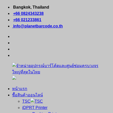
Skip
Bangkok, Thailand
to
+66 0824343238
content
+66 021233861
info@planetbarcode.co.th
facebook
youtube
instagram
tiktok
หน้าแรก
จำหน่าย
คอมพิวเตอร์
ซื้อสินค้าออนไลน์
อุปกรณ์
พกพา
TSC
บาร์
เครื่องพิมพ์
iDPRT Printer
โค้ด
ใบ