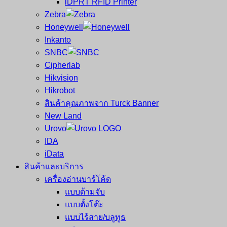
iDPRT RFID Printer
ซ่อม
บาร์
Zebra
ครบ
โค้ด
Honeywell
วงจร
Mobile
Inkanto
ใหญ่
Computer
SNBC
ที่สุด
Barcode
Cipherlab
ใน
Hikvision
ไทย
Hikrobot
สินค้าคุณภาพจาก Turck Banner
New Land
Urovo
IDA
iData
สินค้าและบริการ
เครื่องอ่านบาร์โค้ด
แบบด้ามจับ
แบบตั้งโต๊ะ
แบบไร้สาย/บลูทูธ