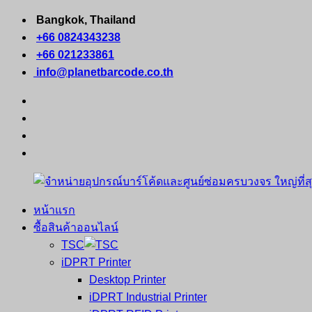
Skip
Bangkok, Thailand
to
+66 0824343238
content
+66 021233861
info@planetbarcode.co.th
facebook
youtube
instagram
tiktok
หน้าแรก
จำหน่าย
คอมพิวเตอร์
ซื้อสินค้าออนไลน์
อุปกรณ์
พกพา
TSC
บาร์
เครื่องพิมพ์
iDPRT Printer
โค้ด
ใบ
Desktop Printer
และ
เสร็จ
iDPRT Industrial Printer
ศูนย์
พิมพ์