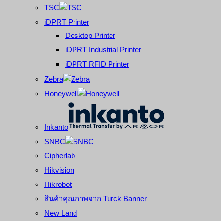
TSC
และ
เสร็จ
ศูนย์
พิมพ์
iDPRT Printer
ซ่อม
บาร์
Desktop Printer
ครบ
โค้ด
iDPRT Industrial Printer
วงจร
Mobile
iDPRT RFID Printer
ใหญ่
Computer
Zebra
ที่สุด
Barcode
Honeywell
ใน
ไทย
Inkanto
SNBC
Cipherlab
Hikvision
Hikrobot
สินค้าคุณภาพจาก Turck Banner
New Land