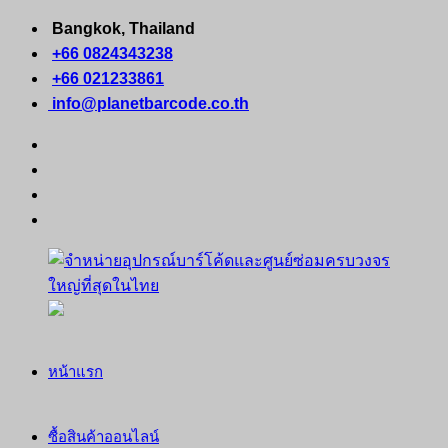
Skip
Bangkok, Thailand
to
+66 0824343238
content
+66 021233861
info@planetbarcode.co.th
facebook
youtube
instagram
tiktok
จำหน่าย
คอมพิวเตอร์
หน้าแรก
อุปกรณ์
พกพา
บาร์
เครื่องพิมพ์
ซื้อสินค้าออนไลน์
โค้ด
ใบ