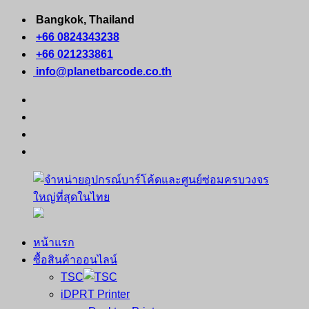
Skip
Bangkok, Thailand
to
+66 0824343238
content
+66 021233861
info@planetbarcode.co.th
facebook
youtube
instagram
tiktok
หน้าแรก
จำหน่าย
คอมพิวเตอร์
ซื้อสินค้าออนไลน์
อุปกรณ์
พกพา
TSC
บาร์
เครื่องพิมพ์
iDPRT Printer
โค้ด
ใบ