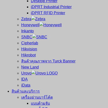
Desktop Printer
และ
เสร็จ
iDPRT Industrial Printer
ศูนย์
พิมพ์
iDPRT RFID Printer
ซ่อม
บาร์
Zebra
ครบ
โค้ด
Honeywell
วงจร
Mobile
Inkanto
ใหญ่
Computer
SNBC
ที่สุด
Barcode
Cipherlab
ใน
Hikvision
ไทย
Hikrobot
สินค้าคุณภาพจาก Turck Banner
New Land
Urovo
IDA
iData
สินค้าและบริการ
เครื่องอ่านบาร์โค้ด
แบบด้ามจับ