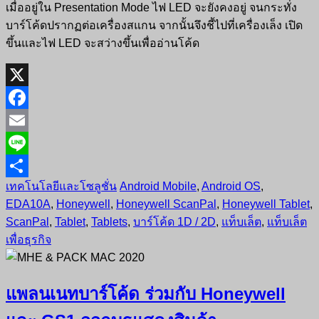
เมื่ออยู่ใน Presentation Mode ไฟ LED จะยังคงอยู่ จนกระทั่ง
บาร์โค้ดปรากฏต่อเครื่องสแกน จากนั้นจึงชี้ไปที่เครื่องเล็ง เปิด
ขึ้นและไฟ LED จะสว่างขึ้นเพื่ออ่านโค้ด
X
Facebook
Email
Line
เทคโนโลยีและโซลูชั่น
Android Mobile
,
Android OS
,
Share
EDA10A
,
Honeywell
,
Honeywell ScanPal
,
Honeywell Tablet
,
ScanPal
,
Tablet
,
Tablets
,
บาร์โค้ด 1D / 2D
,
แท็บเล็ต
,
แท็บเล็ต
เพื่อธุรกิจ
แพลนเนทบาร์โค้ด ร่วมกับ Honeywell