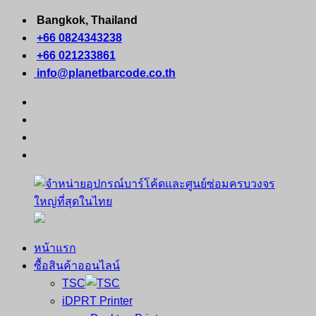
Skip
Bangkok, Thailand
to
+66 0824343238
content
+66 021233861
info@planetbarcode.co.th
facebook
youtube
instagram
tiktok
หน้าแรก
จำหน่าย
คอมพิวเตอร์
ซื้อสินค้าออนไลน์
อุปกรณ์
พกพา
TSC
บาร์
เครื่องพิมพ์
iDPRT Printer
โค้ด
ใบ