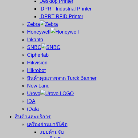
Desktop Printer
และ
เสร็จ
iDPRT Industrial Printer
ศูนย์
พิมพ์
iDPRT RFID Printer
ซ่อม
บาร์
Zebra
ครบ
โค้ด
Honeywell
วงจร
Mobile
Inkanto
ใหญ่
Computer
SNBC
ที่สุด
Barcode
Cipherlab
ใน
Hikvision
ไทย
Hikrobot
สินค้าคุณภาพจาก Turck Banner
New Land
Urovo
IDA
iData
สินค้าและบริการ
เครื่องอ่านบาร์โค้ด
แบบด้ามจับ