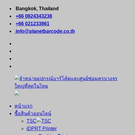
Skip
Bangkok, Thailand
to
+66 0824343238
content
+66 021233861
info@planetbarcode.co.th
facebook
youtube
instagram
tiktok
หน้าแรก
จำหน่าย
คอมพิวเตอร์
ซื้อสินค้าออนไลน์
อุปกรณ์
พกพา
TSC
บาร์
เครื่องพิมพ์
iDPRT Printer
โค้ด
ใบ