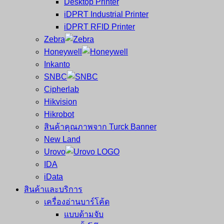
Desktop Printer
และ
เสร็จ
iDPRT Industrial Printer
ศูนย์
พิมพ์
iDPRT RFID Printer
ซ่อม
บาร์
Zebra
ครบ
โค้ด
Honeywell
วงจร
Mobile
Inkanto
ใหญ่
Computer
SNBC
ที่สุด
Barcode
Cipherlab
ใน
Hikvision
ไทย
Hikrobot
สินค้าคุณภาพจาก Turck Banner
New Land
Urovo
IDA
iData
สินค้าและบริการ
เครื่องอ่านบาร์โค้ด
แบบด้ามจับ