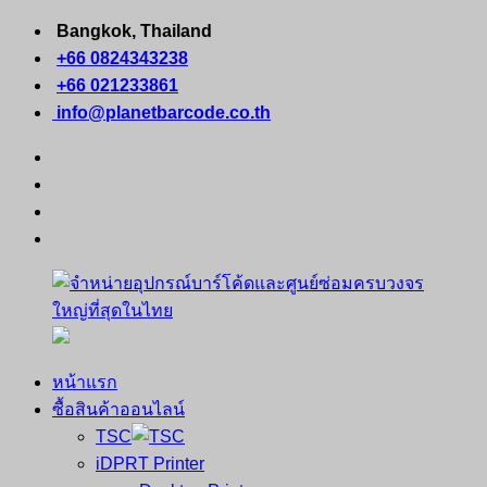
Skip
Bangkok, Thailand
to
+66 0824343238
content
+66 021233861
info@planetbarcode.co.th
facebook
youtube
instagram
tiktok
หน้าแรก
จำหน่าย
คอมพิวเตอร์
ซื้อสินค้าออนไลน์
อุปกรณ์
พกพา
TSC
บาร์
เครื่องพิมพ์
iDPRT Printer
โค้ด
ใบ