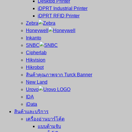
Desktop Printer
และ
เสร็จ
iDPRT Industrial Printer
ศูนย์
พิมพ์
iDPRT RFID Printer
ซ่อม
บาร์
Zebra
ครบ
โค้ด
Honeywell
วงจร
Mobile
Inkanto
ใหญ่
Computer
SNBC
ที่สุด
Barcode
Cipherlab
ใน
Hikvision
ไทย
Hikrobot
สินค้าคุณภาพจาก Turck Banner
New Land
Urovo
IDA
iData
สินค้าและบริการ
เครื่องอ่านบาร์โค้ด
แบบด้ามจับ