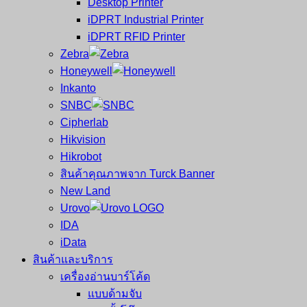
Desktop Printer
และ
เสร็จ
iDPRT Industrial Printer
ศูนย์
พิมพ์
iDPRT RFID Printer
ซ่อม
บาร์
Zebra
ครบ
โค้ด
Honeywell
วงจร
Mobile
Inkanto
ใหญ่
Computer
SNBC
ที่สุด
Barcode
Cipherlab
ใน
Hikvision
ไทย
Hikrobot
สินค้าคุณภาพจาก Turck Banner
New Land
Urovo
IDA
iData
สินค้าและบริการ
เครื่องอ่านบาร์โค้ด
แบบด้ามจับ