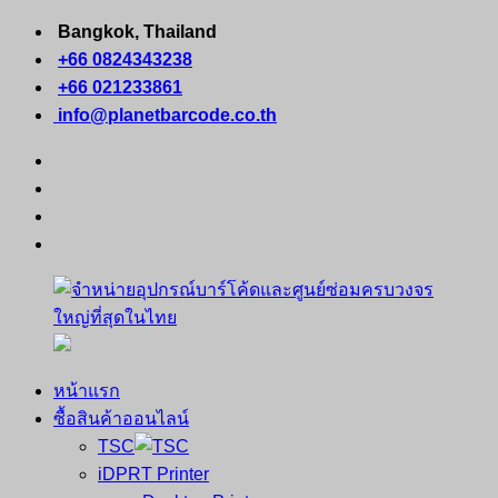
Skip
Bangkok, Thailand
to
+66 0824343238
content
+66 021233861
info@planetbarcode.co.th
facebook
youtube
instagram
tiktok
หน้าแรก
จำหน่าย
คอมพิวเตอร์
ซื้อสินค้าออนไลน์
อุปกรณ์
พกพา
TSC
บาร์
เครื่องพิมพ์
iDPRT Printer
โค้ด
ใบ