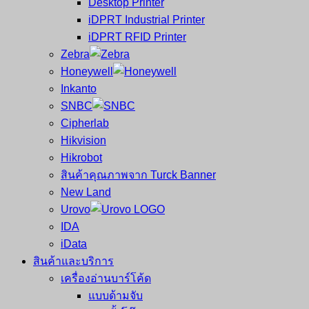
Desktop Printer
และ
เสร็จ
iDPRT Industrial Printer
ศูนย์
พิมพ์
iDPRT RFID Printer
ซ่อม
บาร์
Zebra
ครบ
โค้ด
Honeywell
วงจร
Mobile
Inkanto
ใหญ่
Computer
SNBC
ที่สุด
Barcode
Cipherlab
ใน
Hikvision
ไทย
Hikrobot
สินค้าคุณภาพจาก Turck Banner
New Land
Urovo
IDA
iData
สินค้าและบริการ
เครื่องอ่านบาร์โค้ด
แบบด้ามจับ