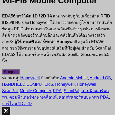
Wi-Fi6 Mobile Computer
EDA56
บาร์โค้ด 1D / 2D
ได้ สามารถจับคู่กับเครื่องอ่าน RFID
IH25/IH40 ของ Honeywell ได้อย่างง่ายดาย ผู้ใช้สามารถบันทึก
ข้อมูล RFID จำนวนมากในแอปพลิเคชันต่างๆ เช่น การติดตาม
สินค้าคงคลังของร้านค้าปลีกและคลังสินค้าได้อย่างรวดเร็ว
สำหรับผู้ใช้
คอมพิวเตอร์พกพา Honeywell
อยู่แล้ว EDA56
สามารถใช้งานร่วมกับอุปกรณ์เสริมที่มีอยู่เดิมสำหรับ ScanPal
EDA52 ได้ อินเทอร์เฟซหน้าจอสัมผัส Gorilla Glass ขนาด 5.5
นิ้ว
Compare
หมวดหมู่:
Honeywell
ป้ายกำกับ:
Android Mobile
,
Android OS
,
HANDHELD COMPUTERS
,
Honeywell
,
Honeywell
ScanPal
,
Mobile Computer
,
PDA
,
ScanPal
,
คอมพิวเตอร์พก
พา
,
คอมพิวเตอร์พกพาเคลื่อนที่
,
คอมพิวเตอร์แบบพกพา PDA
,
บาร์โค้ด 1D / 2D