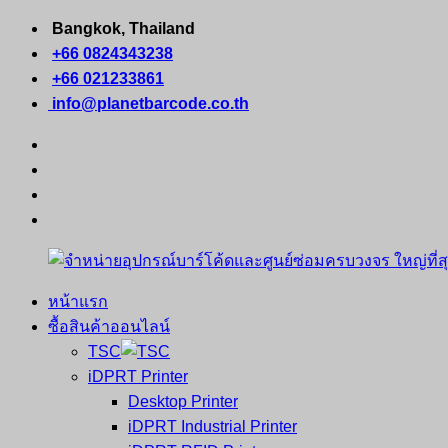
Skip
Bangkok, Thailand
to
+66 0824343238
content
+66 021233861
info@planetbarcode.co.th
facebook
youtube
instagram
tiktok
หน้าแรก
จำหน่าย
คอมพิวเตอร์
ซื้อสินค้าออนไลน์
อุปกรณ์
พกพา
TSC
บาร์
เครื่องพิมพ์
iDPRT Printer
โค้ด
ใบ
Desktop Printer
และ
เสร็จ
iDPRT Industrial Printer
ศูนย์
พิมพ์