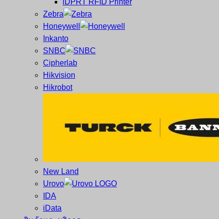
iDPRT RFID Printer
ซ่อม
บาร์
Zebra
ครบ
โค้ด
Honeywell
วงจร
Mobile
Inkanto
ใหญ่
Computer
SNBC
ที่สุด
Barcode
Cipherlab
ใน
Hikvision
ไทย
Hikrobot
New Land
Urovo
IDA
iData