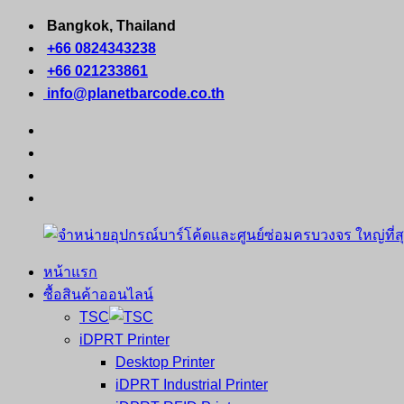
Skip
Bangkok, Thailand
to
+66 0824343238
content
+66 021233861
info@planetbarcode.co.th
facebook
youtube
instagram
tiktok
หน้าแรก
จำหน่าย
คอมพิวเตอร์
ซื้อสินค้าออนไลน์
อุปกรณ์
พกพา
TSC
บาร์
เครื่องพิมพ์
iDPRT Printer
โค้ด
ใบ
Desktop Printer
และ
เสร็จ
iDPRT Industrial Printer
ศูนย์
พิมพ์