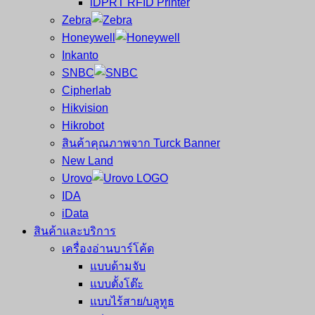
iDPRT RFID Printer
ซ่อม
บาร์
Zebra
ครบ
โค้ด
Honeywell
วงจร
Mobile
Inkanto
ใหญ่
Computer
SNBC
ที่สุด
Barcode
Cipherlab
ใน
Hikvision
ไทย
Hikrobot
สินค้าคุณภาพจาก Turck Banner
New Land
Urovo
IDA
iData
สินค้าและบริการ
เครื่องอ่านบาร์โค้ด
แบบด้ามจับ
แบบตั้งโต๊ะ
แบบไร้สาย/บลูทูธ