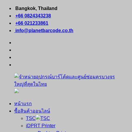
Skip
Bangkok, Thailand
to
+66 0824343238
content
+66 021233861
info@planetbarcode.co.th
facebook
youtube
instagram
tiktok
หน้าแรก
จำหน่าย
คอมพิวเตอร์
ซื้อสินค้าออนไลน์
อุปกรณ์
พกพา
TSC
บาร์
เครื่องพิมพ์
iDPRT Printer
โค้ด
ใบ