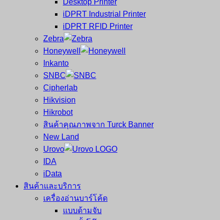
Desktop Printer
และ
เสร็จ
iDPRT Industrial Printer
ศูนย์
พิมพ์
iDPRT RFID Printer
ซ่อม
บาร์
Zebra
ครบ
โค้ด
Honeywell
วงจร
Mobile
Inkanto
ใหญ่
Computer
SNBC
ที่สุด
Barcode
Cipherlab
ใน
Hikvision
ไทย
Hikrobot
สินค้าคุณภาพจาก Turck Banner
New Land
Urovo
IDA
iData
สินค้าและบริการ
เครื่องอ่านบาร์โค้ด
แบบด้ามจับ