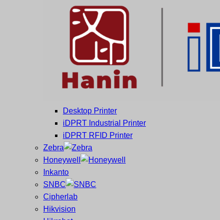
และ
เสร็จ
ศูนย์
พิมพ์
ซ่อม
บาร์
ครบ
โค้ด
วงจร
Mobile
ใหญ่
Computer
ที่สุด
Barcode
ใน
ไทย
Desktop Printer
iDPRT Industrial Printer
iDPRT RFID Printer
Zebra
Honeywell
Inkanto
SNBC
Cipherlab
Hikvision