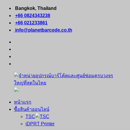
Skip
Bangkok, Thailand
to
+66 0824343238
content
+66 021233861
info@planetbarcode.co.th
facebook
youtube
instagram
tiktok
หน้าแรก
จำหน่าย
คอมพิวเตอร์
ซื้อสินค้าออนไลน์
อุปกรณ์
พกพา
TSC
บาร์
เครื่องพิมพ์
iDPRT Printer
โค้ด
ใบ