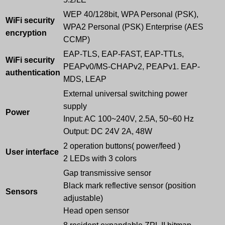
WEP 40/128bit, WPA Personal (PSK),
WiFi security
WPA2 Personal (PSK) Enterprise (AES
encryption
CCMP)
EAP-TLS, EAP-FAST, EAP-TTLs,
WiFi security
PEAPv0/MS-CHAPv2, PEAPv1. EAP-
authentication
MDS, LEAP
External universal switching power
supply
Power
Input: AC 100~240V, 2.5A, 50~60 Hz
Output: DC 24V 2A, 48W
2 operation buttons( power/feed )
User interface
2 LEDs with 3 colors
Gap transmissive sensor
Black mark reflective sensor (position
Sensors
adjustable)
Head open sensor