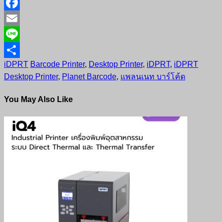
X
Facebook
Email
Line
iDPRT
Barcode Printer
,
Desktop Printer
,
iDPRT
,
iDPRT
Share
Desktop Printer
,
Planet Barcode
,
แพลนเนท บาร์โค้ด
You May Also Like