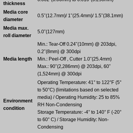
thickness
Media core
0.5"(12.7mm)/ 1"(25.4mm)/ 1.5"(38.1mm)
diameter
Media max.
5.0"(127mm)
roll diameter
Min.: Tear-Off 0.24"(10mm) @ 203dpi,
0.2"(8mm) @ 300dpi
Media length
Min.: Peel-Off , Cutter 1.0"(25.4mm)
Max.: 90"(2,286mm) @ 203dpi, 60"
(1,524mm) @ 300dpi
Operating Temperature: 41° to 122°F (5°
to 50°C) (limitations based on selected
media) / Operating Humidity: 25 to 85%
Environment
RH Non-Condensing
condition
Storage Temperature: -4° to 140° F (-20°
to 60° C) / Storage Humidity: Non-
Condensing