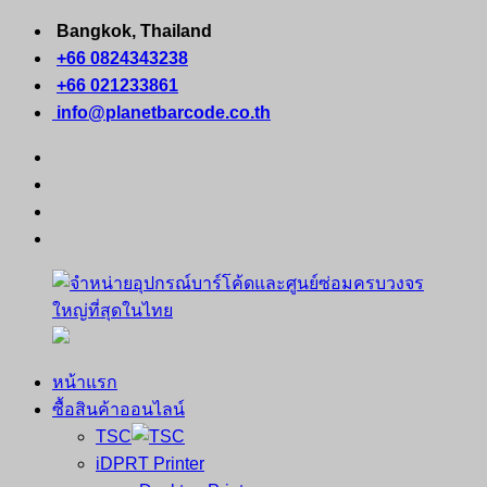
Skip
Bangkok, Thailand
to
+66 0824343238
content
+66 021233861
info@planetbarcode.co.th
facebook
youtube
instagram
tiktok
หน้าแรก
จำหน่าย
คอมพิวเตอร์
ซื้อสินค้าออนไลน์
อุปกรณ์
พกพา
TSC
บาร์
เครื่องพิมพ์
iDPRT Printer
โค้ด
ใบ