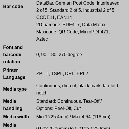
DataBar, German Post Code, Interleaved
Bar code
2 of 5, Standard 2 of 5, Industrial 2 of 5,
CODE11, EAN14
2D barcode: PDF417, Data Matrix,
Maxicode, QR Code, MicroPDF471,
Aztec
Font and
barcode
0, 90, 180, 270 degree
rotation
Printer
ZPL-II, TSPL, DPL, EPL2
Language
Continuous, die-cut, black mark, fan-fold,
Media type
notch
Media
Standard: Continuous, Tear-Off /
handling
Options: Peel-Off, Cut
Media width
Min 1"(25.4mm) / Max 4.64"(118mm)
Media
0.002"(0.06mm) to 0.010"(0.250mm)