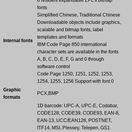
8 resident expandable ZPL II bitmap
fonts
Simplified Chinese, Traditional Chinese
Downloadable objects include graphics,
scalable and bitmap fonts, label
templates and formats
Internal fonts
IBM Code Page 850 international
character sets are available in the fonts
A, B, C, D, E, F, G and 0 through
software control
Code Page 1250, 1251, 1252, 1253,
1254, 1255, 1256 Support with font 0
Graphic
PCX,BMP
formats
1D barcode: UPC-A, UPC-E, Codabar,
CODE128, CODE39, CODE93, EAN-8,
EAN-13, UCC/EAN128, POSTNET,
ITF14, MSI, Plessey, Telepen, GS1