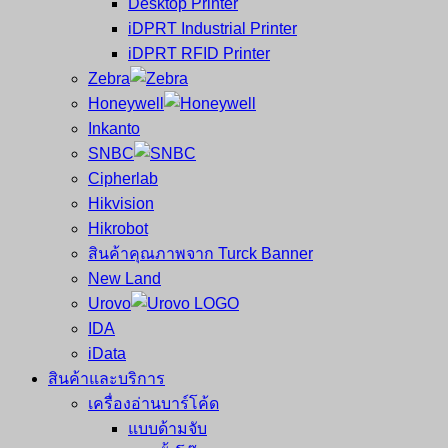
Desktop Printer
และ
เสร็จ
iDPRT Industrial Printer
ศูนย์
พิมพ์
iDPRT RFID Printer
ซ่อม
บาร์
Zebra
ครบ
โค้ด
Honeywell
วงจร
Mobile
Inkanto
ใหญ่
Computer
SNBC
ที่สุด
Barcode
Cipherlab
ใน
Hikvision
ไทย
Hikrobot
สินค้าคุณภาพจาก Turck Banner
New Land
Urovo
IDA
iData
สินค้าและบริการ
เครื่องอ่านบาร์โค้ด
แบบด้ามจับ