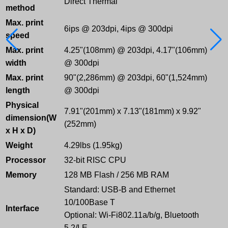
Direct Thermal
method
Max. print
6ips @ 203dpi, 4ips @ 300dpi
speed
Max. print
4.25"(108mm) @ 203dpi, 4.17"(106mm)
width
@ 300dpi
Max. print
90"(2,286mm) @ 203dpi, 60"(1,524mm)
length
@ 300dpi
Physical
7.91"(201mm) x 7.13"(181mm) x 9.92"
dimension(W
(252mm)
x H x D)
Weight
4.29lbs (1.95kg)
Processor
32-bit RISC CPU
Memory
128 MB Flash / 256 MB RAM
Standard: USB-B and Ethernet
10/100Base T
Interface
Optional: Wi-Fi802.11a/b/g, Bluetooth
5.2/LE