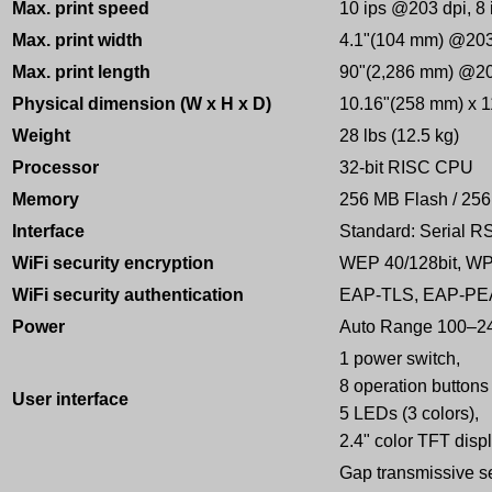
Max. print speed
10 ips @203 dpi, 8
Max. print width
4.1"(104 mm) @203
Max. print length
90"(2,286 mm) @20
Physical dimension (W x H x D)
10.16"(258 mm) x 1
Weight
28 lbs (12.5 kg)
Processor
32-bit RISC CPU
Memory
256 MB Flash / 2
Interface
Standard: Serial RS
WiFi security encryption
WEP 40/128bit, WP
WiFi security authentication
EAP-TLS, EAP-P
Power
Auto Range 100–2
1 power switch,
8 operation buttons 
User interface
5 LEDs (3 colors),
2.4" color TFT disp
Gap transmissive s