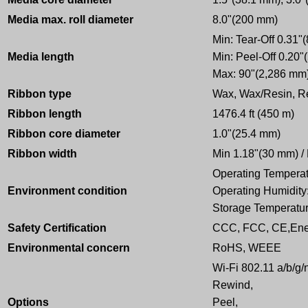
Media max. roll diameter
8.0"(200 mm)
Min: Tear-Off 0.31"
Media length
Min: Peel-Off 0.20"
Max: 90"(2,286 mm
Ribbon type
Wax, Wax/Resin, R
Ribbon length
1476.4 ft (450 m)
Ribbon core diameter
1.0"(25.4 mm)
Ribbon width
Min 1.18"(30 mm) /
Operating Temperatu
Environment condition
Operating Humidit
Storage Temperature
Safety Certification
CCC, FCC, CE,Ene
Environmental concern
RoHS, WEEE
Wi-Fi 802.11 a/b/g/
Rewind,
Options
Peel,