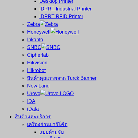
Desktop Printer
และ
เสร็จ
iDPRT Industrial Printer
ศูนย์
พิมพ์
iDPRT RFID Printer
ซ่อม
บาร์
Zebra
ครบ
โค้ด
Honeywell
วงจร
Mobile
Inkanto
ใหญ่
Computer
SNBC
ที่สุด
Barcode
Cipherlab
ใน
Hikvision
ไทย
Hikrobot
สินค้าคุณภาพจาก Turck Banner
New Land
Urovo
IDA
iData
สินค้าและบริการ
เครื่องอ่านบาร์โค้ด
แบบด้ามจับ