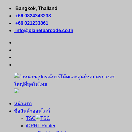
Skip
Bangkok, Thailand
to
+66 0824343238
content
+66 021233861
info@planetbarcode.co.th
facebook
youtube
instagram
tiktok
หน้าแรก
จำหน่าย
คอมพิวเตอร์
ซื้อสินค้าออนไลน์
อุปกรณ์
พกพา
TSC
บาร์
เครื่องพิมพ์
iDPRT Printer
โค้ด
ใบ