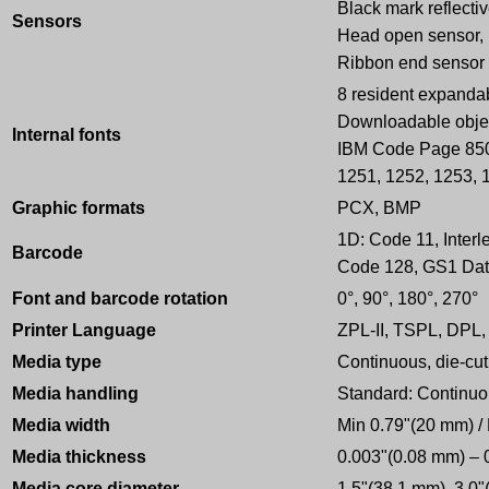
Black mark reflectiv
Sensors
Head open sensor,
Ribbon end sensor
8 resident expandab
Downloadable object
Internal fonts
IBM Code Page 850 i
1251, 1252, 1253, 1
Graphic formats
PCX, BMP
1D: Code 11, Inter
Barcode
Code 128, GS1 Dat
Font and barcode rotation
0°, 90°, 180°, 270°
Printer Language
ZPL-II, TSPL, DPL
Media type
Continuous, die-cut,
Media handling
Standard: Continuou
Media width
Min 0.79"(20 mm) /
Media thickness
0.003"(0.08 mm) – 
Media core diameter
1.5"(38.1 mm), 3.0