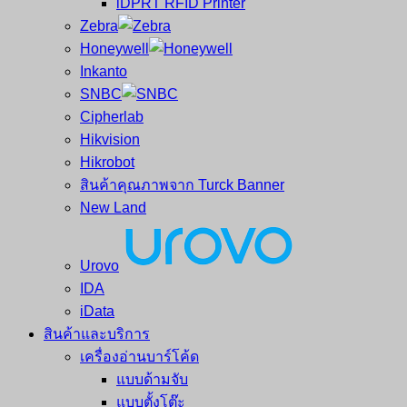
iDPRT RFID Printer
ซ่อม
บาร์
Zebra
ครบ
โค้ด
Honeywell
วงจร
Mobile
Inkanto
ใหญ่
Computer
SNBC
ที่สุด
Barcode
Cipherlab
ใน
Hikvision
ไทย
Hikrobot
สินค้าคุณภาพจาก Turck Banner
New Land
Urovo
IDA
iData
สินค้าและบริการ
เครื่องอ่านบาร์โค้ด
แบบด้ามจับ
แบบตั้งโต๊ะ