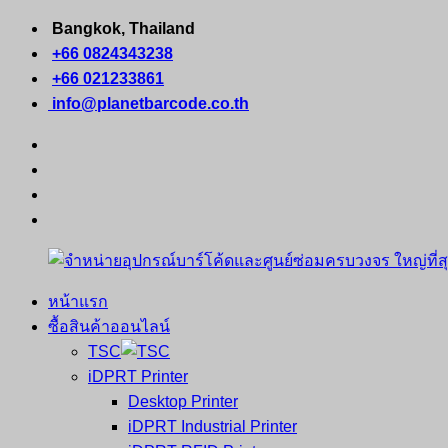
Skip
Bangkok, Thailand
to
+66 0824343238
content
+66 021233861
info@planetbarcode.co.th
facebook
youtube
instagram
tiktok
หน้าแรก
จำหน่าย
คอมพิวเตอร์
ซื้อสินค้าออนไลน์
อุปกรณ์
พกพา
TSC
บาร์
เครื่องพิมพ์
iDPRT Printer
โค้ด
ใบ
Desktop Printer
และ
เสร็จ
iDPRT Industrial Printer
ศูนย์
พิมพ์