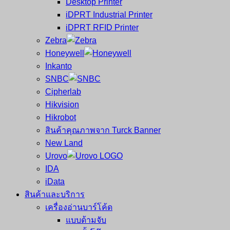
Desktop Printer
และ
เสร็จ
iDPRT Industrial Printer
ศูนย์
พิมพ์
iDPRT RFID Printer
ซ่อม
บาร์
Zebra
ครบ
โค้ด
Honeywell
วงจร
Mobile
Inkanto
ใหญ่
Computer
SNBC
ที่สุด
Barcode
Cipherlab
ใน
Hikvision
ไทย
Hikrobot
สินค้าคุณภาพจาก Turck Banner
New Land
Urovo
IDA
iData
สินค้าและบริการ
เครื่องอ่านบาร์โค้ด
แบบด้ามจับ