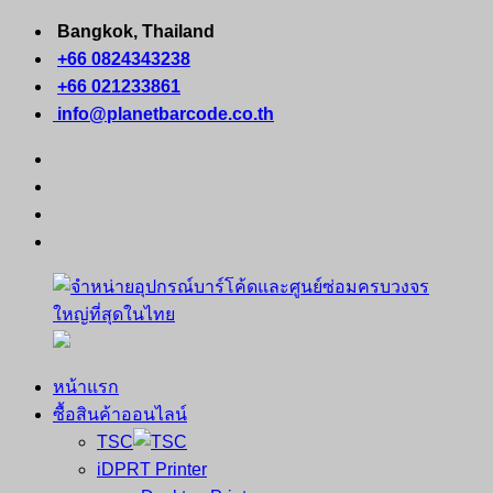
Skip
Bangkok, Thailand
to
+66 0824343238
content
+66 021233861
info@planetbarcode.co.th
facebook
youtube
instagram
tiktok
หน้าแรก
จำหน่าย
คอมพิวเตอร์
ซื้อสินค้าออนไลน์
อุปกรณ์
พกพา
TSC
บาร์
เครื่องพิมพ์
iDPRT Printer
โค้ด
ใบ