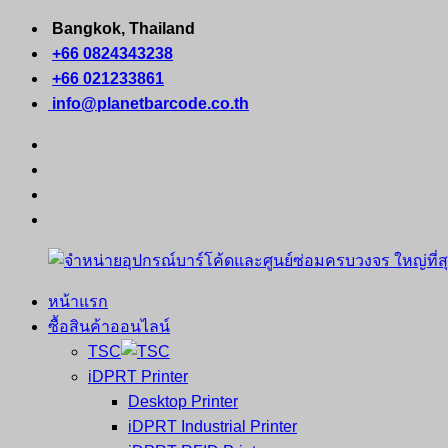
Skip
Bangkok, Thailand
to
+66 0824343238
content
+66 021233861
info@planetbarcode.co.th
facebook
youtube
instagram
tiktok
หน้าแรก
จำหน่าย
คอมพิวเตอร์
ซื้อสินค้าออนไลน์
อุปกรณ์
พกพา
TSC
บาร์
เครื่องพิมพ์
iDPRT Printer
โค้ด
ใบ
Desktop Printer
และ
เสร็จ
iDPRT Industrial Printer
ศูนย์
พิมพ์