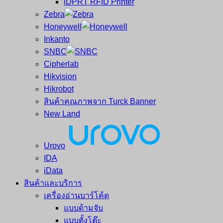
iDPRT RFID Printer
ซ่อม
บาร์
Zebra
ครบ
โค้ด
Honeywell
วงจร
Mobile
Inkanto
ใหญ่
Computer
SNBC
ที่สุด
Barcode
Cipherlab
ใน
Hikvision
ไทย
Hikrobot
สินค้าคุณภาพจาก Turck Banner
New Land
Urovo
IDA
iData
สินค้าและบริการ
เครื่องอ่านบาร์โค้ด
แบบด้ามจับ
แบบตั้งโต๊ะ