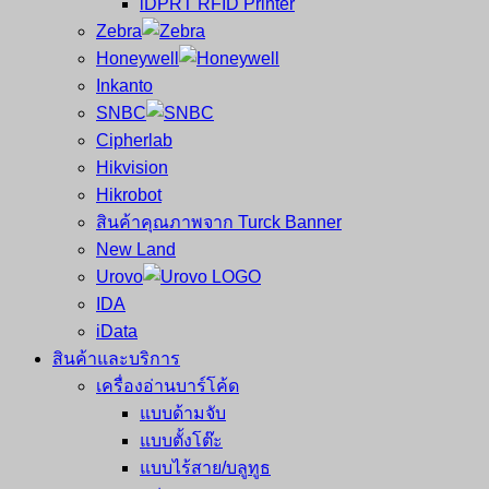
iDPRT RFID Printer
ซ่อม
บาร์
Zebra
ครบ
โค้ด
Honeywell
วงจร
Mobile
Inkanto
ใหญ่
Computer
SNBC
ที่สุด
Barcode
Cipherlab
ใน
Hikvision
ไทย
Hikrobot
สินค้าคุณภาพจาก Turck Banner
New Land
Urovo
IDA
iData
สินค้าและบริการ
เครื่องอ่านบาร์โค้ด
แบบด้ามจับ
แบบตั้งโต๊ะ
แบบไร้สาย/บลูทูธ