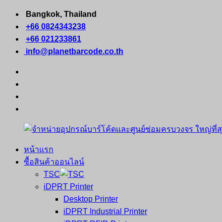
Skip
Bangkok, Thailand
to
+66 0824343238
content
+66 021233861
info@planetbarcode.co.th
facebook
youtube
instagram
tiktok
หน้าแรก
จำหน่าย
คอมพิวเตอร์
ซื้อสินค้าออนไลน์
อุปกรณ์
พกพา
TSC
บาร์
เครื่องพิมพ์
iDPRT Printer
โค้ด
ใบ
Desktop Printer
และ
เสร็จ
iDPRT Industrial Printer
ศูนย์
พิมพ์