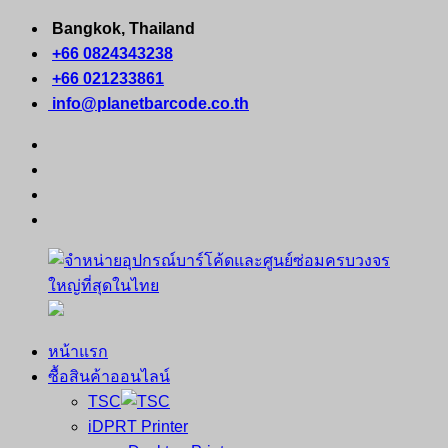
Skip
Bangkok, Thailand
to
+66 0824343238
content
+66 021233861
info@planetbarcode.co.th
facebook
youtube
instagram
tiktok
หน้าแรก
จำหน่าย
คอมพิวเตอร์
ซื้อสินค้าออนไลน์
อุปกรณ์
พกพา
TSC
บาร์
เครื่องพิมพ์
iDPRT Printer
โค้ด
ใบ