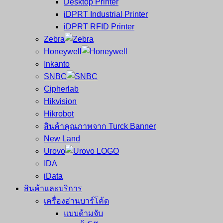
Desktop Printer
และ
เสร็จ
iDPRT Industrial Printer
ศูนย์
พิมพ์
iDPRT RFID Printer
ซ่อม
บาร์
Zebra
ครบ
โค้ด
Honeywell
วงจร
Mobile
Inkanto
ใหญ่
Computer
SNBC
ที่สุด
Barcode
Cipherlab
ใน
Hikvision
ไทย
Hikrobot
สินค้าคุณภาพจาก Turck Banner
New Land
Urovo
IDA
iData
สินค้าและบริการ
เครื่องอ่านบาร์โค้ด
แบบด้ามจับ