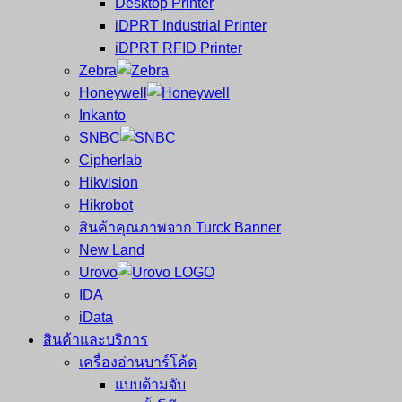
Desktop Printer
และ
เสร็จ
iDPRT Industrial Printer
ศูนย์
พิมพ์
iDPRT RFID Printer
ซ่อม
บาร์
Zebra
ครบ
โค้ด
Honeywell
วงจร
Mobile
Inkanto
ใหญ่
Computer
SNBC
ที่สุด
Barcode
Cipherlab
ใน
Hikvision
ไทย
Hikrobot
สินค้าคุณภาพจาก Turck Banner
New Land
Urovo
IDA
iData
สินค้าและบริการ
เครื่องอ่านบาร์โค้ด
แบบด้ามจับ