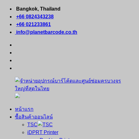
Skip
Bangkok, Thailand
to
+66 0824343238
content
+66 021233861
info@planetbarcode.co.th
facebook
youtube
instagram
tiktok
หน้าแรก
จำหน่าย
คอมพิวเตอร์
ซื้อสินค้าออนไลน์
อุปกรณ์
พกพา
TSC
บาร์
เครื่องพิมพ์
iDPRT Printer
โค้ด
ใบ