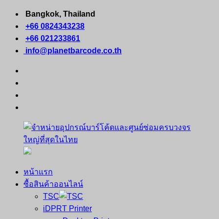
Skip
Bangkok, Thailand
to
+66 0824343238
content
+66 021233861
info@planetbarcode.co.th
facebook
youtube
instagram
tiktok
หน้าแรก
จำหน่าย
คอมพิวเตอร์
ซื้อสินค้าออนไลน์
อุปกรณ์
พกพา
TSC
บาร์
เครื่องพิมพ์
iDPRT Printer
โค้ด
ใบ