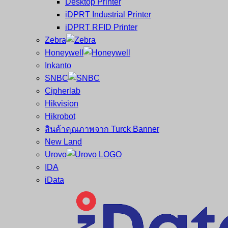
Desktop Printer
และ
เสร็จ
iDPRT Industrial Printer
ศูนย์
พิมพ์
iDPRT RFID Printer
ซ่อม
บาร์
Zebra
ครบ
โค้ด
Honeywell
วงจร
Mobile
Inkanto
ใหญ่
Computer
SNBC
ที่สุด
Barcode
Cipherlab
ใน
Hikvision
ไทย
Hikrobot
สินค้าคุณภาพจาก Turck Banner
New Land
Urovo
IDA
iData