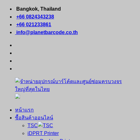
Skip
Bangkok, Thailand
to
+66 0824343238
content
+66 021233861
info@planetbarcode.co.th
facebook
youtube
instagram
tiktok
หน้าแรก
จำหน่าย
คอมพิวเตอร์
ซื้อสินค้าออนไลน์
อุปกรณ์
พกพา
TSC
บาร์
เครื่องพิมพ์
iDPRT Printer
โค้ด
ใบ