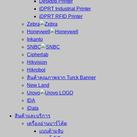
Desktop Printer
และ
เสร็จ
iDPRT Industrial Printer
ศูนย์
พิมพ์
iDPRT RFID Printer
ซ่อม
บาร์
Zebra
ครบ
โค้ด
Honeywell
วงจร
Mobile
Inkanto
ใหญ่
Computer
SNBC
ที่สุด
Barcode
Cipherlab
ใน
Hikvision
ไทย
Hikrobot
สินค้าคุณภาพจาก Turck Banner
New Land
Urovo
IDA
iData
สินค้าและบริการ
เครื่องอ่านบาร์โค้ด
แบบด้ามจับ